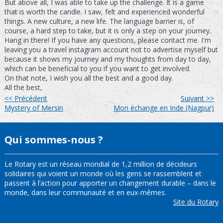
But above all, I was able to take up the challenge. It is a game
that is worth the candle. I saw, felt and experienced wonderful
things. A new culture, a new life. The language barrier is, of
course, a hard step to take, but it is only a step on your journey.
Hang in there! If you have any questions, please contact me. I'm
leaving you a travel instagram account not to advertise myself but
because it shows my journey and my thoughts from day to day,
which can be beneficial to you if you want to get involved.
On that note, I wish you all the best and a good day.
All the best,
<< Précédent
Suivant >>
Mystery of Mersin
Mon échange en Inde (Nagpur)
Qui sommes-nous ?
Le Rotary est un réseau mondial de 1,2 million de décideurs
solidaires qui voient un monde où les gens se rassemblent et
passent à l’action pour apporter un changement durable – dans le
monde, dans leur communauté et en eux-mêmes.
Site du Rotary