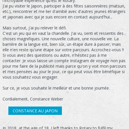
l'incroyable expérience qu'est le Rotary.
J'ai pu visiter le Japon, participer à des fêtes saisonnières (matsuri,
etc.), rencontrer et me lier d'amitié avec d'autres jeunes étrangers
et japonais avec qui je suis encore en contact aujourd'hui...
Mais surtout, j'ai pu relever le défi.
C'est un jeu qui en vaut la chandelle. J'ai vu, senti et ressentis des
choses magnifiques. Une nouvelle culture, une nouvelle vie. La
barrière de la langue est, bien sûr, un étape dure à passer, mais
elle n'en reste qu'une étape sur votre parcours. Accrochez-vous !!
Si vous avez des questions ou autre, n'hésitez pas à me
contacter. Je vous laisse un compte Instagram de voyage non pas
pour me faire de la publicité mais parce qu'on y voit mon parcours
et mes pensées au jour le jour, ce qui peut vous être bénéfique si
vous souhaitez vous engager.
Sur ce, je vous souhaite le meilleur et une bonne journée.
Cordialement, Constance Weber
CONSTANCE AU JAPON
In 2018, at the age of 18, I left thanks to Rotary to fulfil my