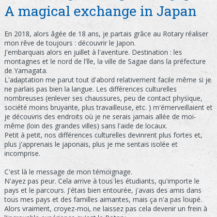
A magical exchange in Japan
En 2018, alors âgée de 18 ans, je partais grâce au Rotary réaliser
mon rêve de toujours : découvrir le Japon.
J'embarquais alors en juillet à l'aventure. Destination : les
montagnes et le nord de l'île, la ville de Sagae dans la préfecture
de Yamagata.
L'adaptation me parut tout d'abord relativement facile même si je
ne parlais pas bien la langue. Les différences culturelles
nombreuses (enlever ses chaussures, peu de contact physique,
société moins bruyante, plus travailleuse, etc. ) m'émerveillaient et
je découvris des endroits où je ne serais jamais allée de moi-
même (loin des grandes villes) sans l'aide de locaux.
Petit à petit, nos différences culturelles devinrent plus fortes et,
plus j'apprenais le japonais, plus je me sentais isolée et
incomprise.
C'est là le message de mon témoignage.
N'ayez pas peur. Cela arrive à tous les étudiants, qu'importe le
pays et le parcours. J'étais bien entourée, j'avais des amis dans
tous mes pays et des familles aimantes, mais ça n'a pas loupé.
Alors vraiment, croyez-moi, ne laissez pas cela devenir un frein à