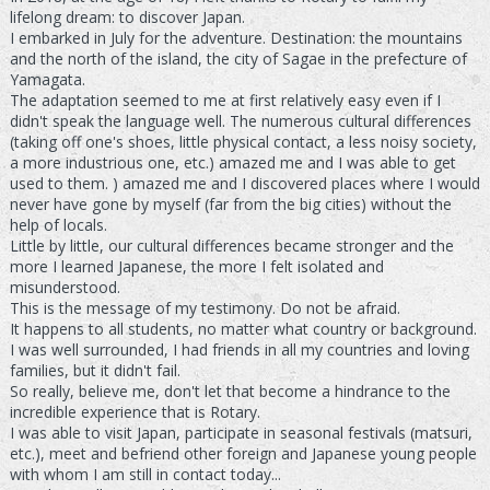
lifelong dream: to discover Japan.
I embarked in July for the adventure. Destination: the mountains
and the north of the island, the city of Sagae in the prefecture of
Yamagata.
The adaptation seemed to me at first relatively easy even if I
didn't speak the language well. The numerous cultural differences
(taking off one's shoes, little physical contact, a less noisy society,
a more industrious one, etc.) amazed me and I was able to get
used to them. ) amazed me and I discovered places where I would
never have gone by myself (far from the big cities) without the
help of locals.
Little by little, our cultural differences became stronger and the
more I learned Japanese, the more I felt isolated and
misunderstood.
This is the message of my testimony. Do not be afraid.
It happens to all students, no matter what country or background.
I was well surrounded, I had friends in all my countries and loving
families, but it didn't fail.
So really, believe me, don't let that become a hindrance to the
incredible experience that is Rotary.
I was able to visit Japan, participate in seasonal festivals (matsuri,
etc.), meet and befriend other foreign and Japanese young people
with whom I am still in contact today...