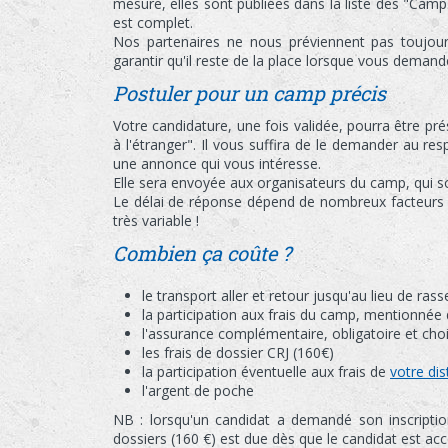
mesure, elles sont publiées dans la liste des "Cam
est complet.
Nos partenaires ne nous préviennent pas toujou
garantir qu'il reste de la place lorsque vous deman
Postuler pour un camp précis
Votre candidature, une fois validée, pourra être p
à l'étranger". Il vous suffira de le demander au r
une annonce qui vous intéresse.
Elle sera envoyée aux organisateurs du camp, qui so
Le délai de réponse dépend de nombreux facteurs (m
très variable !
Combien ça coûte ?
le transport aller et retour jusqu'au lieu de ra
la participation aux frais du camp, mentionnée d
l'assurance complémentaire, obligatoire et cho
les frais de dossier CRJ (160€)
la participation éventuelle aux frais de
votre dis
l'argent de poche
NB : lorsqu'un candidat a demandé son inscriptio
dossiers (160 €) est due dès que le candidat est a