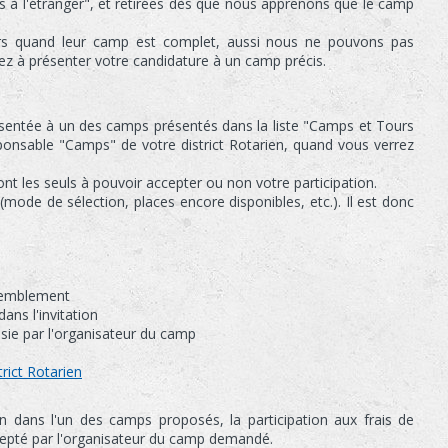
ps à l'étranger", et retirées dès que nous apprenons que le camp
rs quand leur camp est complet, aussi nous ne pouvons pas
dez à présenter votre candidature à un camp précis.
résentée à un des camps présentés dans la liste "Camps et Tours
esponsable "Camps" de votre district Rotarien, quand vous verrez
nt les seuls à pouvoir accepter ou non votre participation.
ode de sélection, places encore disponibles, etc.). Il est donc
ssemblement
ans l'invitation
isie par l'organisateur du camp
trict Rotarien
n dans l'un des camps proposés, la participation aux frais de
ccepté par l'organisateur du camp demandé.