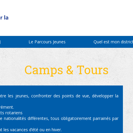
J
Le Parcours Jeunes
Quel est mon district
Camps & Tours
entre les jeunes, confronter des points de vue, développer la
rément.
ts rotariens
nationalités différentes, tous obligatoirement parrainés par
 les vacances d’été ou en hiver.