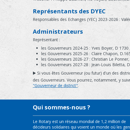
Représentants des DYEC
Responsables des Echanges (YEC) 2023-2026 : Valér
Administrateurs
Représentant :
les Gouverneurs 2024-25 : Yves Boyer, D 1730 
les Gouverneurs 2025-26 : Claire Chapon, D.1650
les Gouverneurs 2026-27 : Christian Le Ponner,
les Gouverneurs 2027-28 : Jean-Louis Biletta, D.
▶️ Si vous êtes Gouverneur (ou futur) d'un des distr
des Gouverneurs. Vous pourrez, notamment, y suiv
"Gouverneur de district"
.
Qui sommes-nous ?
Le Rotary est un réseau mondial de 1,2 million de
décideurs solidaires qui voient un monde où les ge