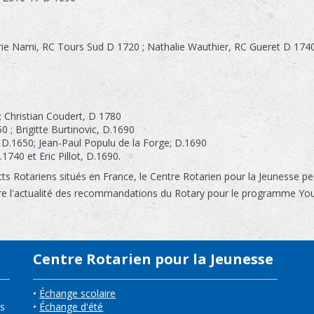
ie Nami, RC Tours Sud D 1720 ; Nathalie Wauthier, RC Gueret D 174
; Christian Coudert, D 1780
 ; Brigitte Burtinovic, D.1690
 D.1650; Jean-Paul Populu de la Forge; D.1690
1740 et Eric Pillot, D.1690.
icts Rotariens situés en France, le Centre Rotarien pour la Jeunesse p
re l'actualité des recommandations du Rotary pour le programme Yo
Centre Rotarien pour la Jeunesse
•
Échange scolaire
ns
•
Échange d'été