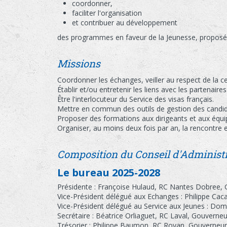
coordonner,
faciliter l'organisation
et contribuer au développement
des programmes en faveur de la Jeunesse, proposés
Missions
Coordonner les échanges, veiller au respect de la c
Établir et/ou entretenir les liens avec les partenaire
Être l'interlocuteur du Service des visas français.
Mettre en commun des outils de gestion des cand
Proposer des formations aux dirigeants et aux équip
Organiser, au moins deux fois par an, la rencontre e
Composition du Conseil d'Administ
Le bureau 2025-2028
Présidente : Françoise Hulaud, RC Nantes Dobree,
Vice-Président délégué aux Echanges : Philippe Ca
Vice-Président délégué au Service aux Jeunes : Dom
Secrétaire : Béatrice Orliaguet, RC Laval, Gouverne
Trésorier : Philippe Baumon, RC Royan, Gouverneu