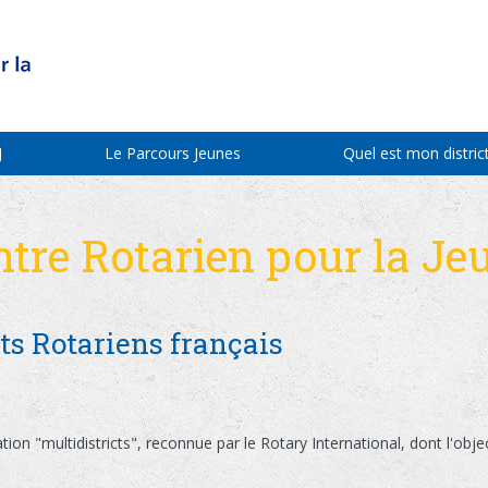
J
Le Parcours Jeunes
Quel est mon district
ntre Rotarien pour la Je
ts Rotariens français
on "multidistricts", reconnue par le Rotary International, dont l'object