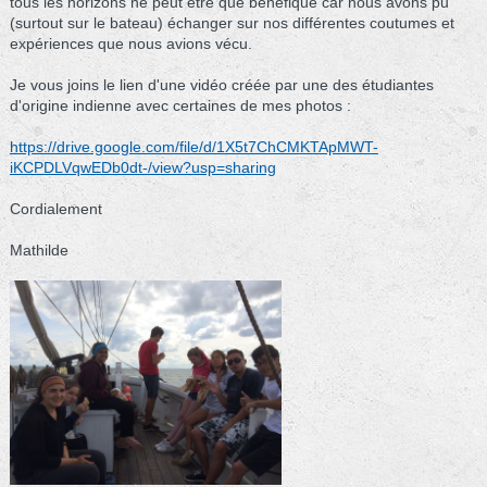
tous les horizons ne peut être que bénéfique car nous avons pu
(surtout sur le bateau) échanger sur nos différentes coutumes et
expériences que nous avions vécu.
Je vous joins le lien d'une vidéo créée par une des étudiantes
d'origine indienne avec certaines de mes photos :
https://drive.google.com/file/d/1X5t7ChCMKTApMWT-
iKCPDLVqwEDb0dt-/view?usp=sharing
Cordialement
Mathilde