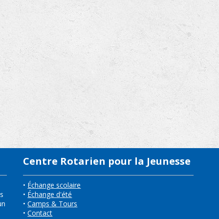
Centre Rotarien pour la Jeunesse
•
Échange scolaire
ns
•
Échange d'été
un
•
Camps & Tours
•
Contact