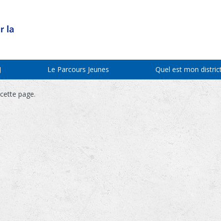
J
Le Parcours Jeunes
Quel est mon district
 cette page.