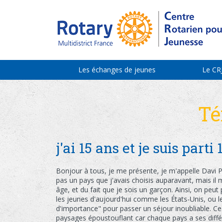
Les échanges de jeunes
Le CR
Té
j'ai 15 ans et je suis part
Bonjour à tous, je me présente, je m'appelle Davi Per
pas un pays que j'avais choisis auparavant, mais il m
âge, et du fait que je sois un garçon. Ainsi, on peu
les jeunes d'aujourd'hui comme les États-Unis, ou l
d'importance" pour passer un séjour inoubliable. Ce
paysages époustouflant car chaque pays a ses différe