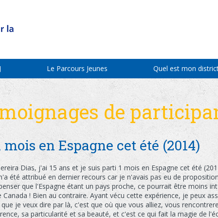
J
Le Parcours Jeunes
Quel est mon district
moignages de participa
i 1 mois en Espagne cet été (2014)
eira Dias, j'ai 15 ans et je suis parti 1 mois en Espagne cet été (2014)
'a été attribué en dernier recours car je n'avais pas eu de proposition
t penser que l'Espagne étant un pays proche, ce pourrait être moins int
e Canada ! Bien au contraire. Ayant vécu cette expérience, je peux ass
 que je veux dire par là, c'est que où que vous alliez, vous rencontre
nce, sa particularité et sa beauté, et c'est ce qui fait la magie de l