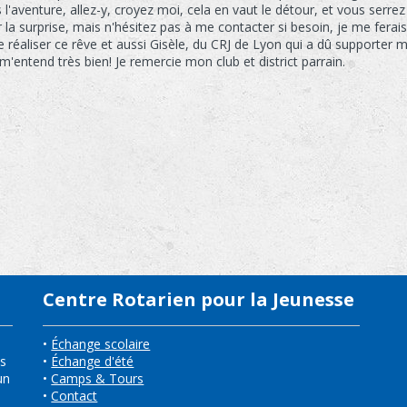
 l'aventure, allez-y, croyez moi, cela en vaut le détour, et vous serre
a surprise, mais n'hésitez pas à me contacter si besoin, je me ferais 
e réaliser ce rêve et aussi Gisèle, du CRJ de Lyon qui a dû supporter
'entend très bien! Je remercie mon club et district parrain.
Centre Rotarien pour la Jeunesse
•
Échange scolaire
ns
•
Échange d'été
un
•
Camps & Tours
•
Contact